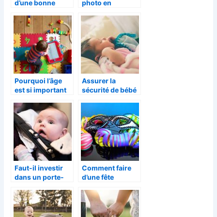
d’une bonne
photo en
veilleuse nomade
souvenir de la
grossesse
Pourquoi l’âge
Assurer la
est si important
sécurité de bébé
pour les jouets ?
avec un
babyphone
Faut-il investir
Comment faire
dans un porte-
d’une fête
bébé ?
d’enfant un
moment magique
?