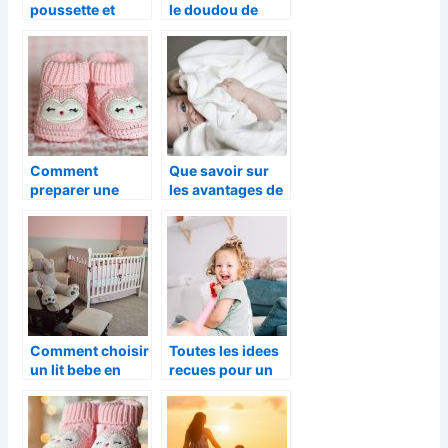
poussette et
le doudou de
quelle est son
votre enfant ?
utilité ?
Comment
Que savoir sur
preparer une
les avantages de
grande fete de
la bulle musicale
bienvenue pour
pour les
votre petit bout
enfants ?
de chou ?
Comment choisir
Toutes les idees
un lit bebe en
recues pour un
bois ecologique
cadeau
?
d’anniversaire
d’un enfant de
deux ans