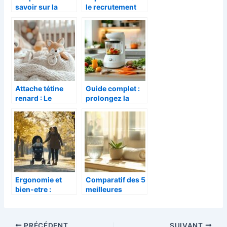
savoir sur la
le recrutement
methode
d’une nounou et
Montessori
vos obligations
de parents-
employeurs
Attache tétine
Guide complet :
renard : Le
prolongez la
compagnon
duree de vie de
malicieux de
votre Babycook
bébé pour des
grace a un
sorties sereines
nettoyage
efficace
Ergonomie et
Comparatif des 5
bien-etre :
meilleures
decouvrez les
sondes
bienfaits de la
périnéales de
Poussette Stokke
2026 : Emy
PRÉCÉDENT
SUIVANT