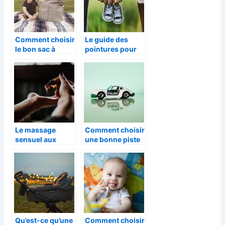
Comment choisir
Le guide des
le bon sac à
pointures pour
langer ?
mieux trouver la
bonne paire de
chaussures pour
bébé
Le massage
Comment choisir
sensuel aux
une bonne piste
huiles
Hot Wheels?
aphrodisiaques :
Qu’est ce que
c’est ?
Qu’est-ce qu’une
Comment choisir