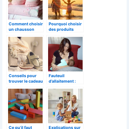
Comment choisir
Pourquoi choisir
un chausson
des produits
pour bebe ?
d’hygiene bio
pour les enfants
?
Conseils pour
Fauteuil
trouver le cadeau
d’allaitement :
de bapteme ideal
comment bien
choisir ?
Ce qu’il faut
Explications sur