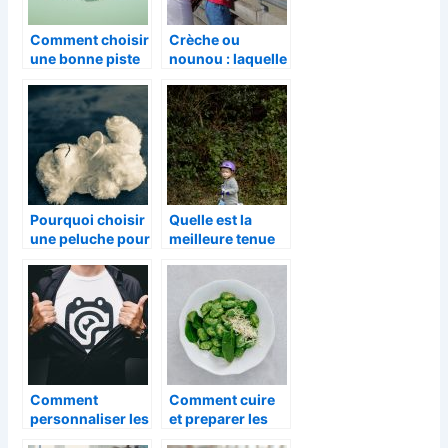
Comment choisir
Crèche ou
une bonne piste
nounou : laquelle
Hot Wheels?
vous convient le
mieux ?
Pourquoi choisir
Quelle est la
une peluche pour
meilleure tenue
bébé ?
de ski pour
enfant ?
Comment
Comment cuire
personnaliser les
et preparer les
bodys ?
feves ?