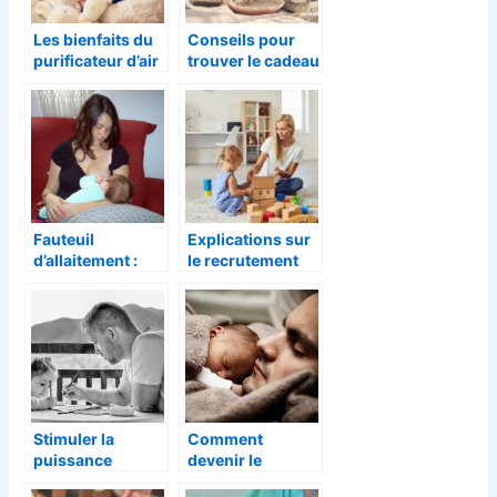
Les bienfaits du
Conseils pour
purificateur d’air
trouver le cadeau
pour enfants
de bapteme ideal
Fauteuil
Explications sur
d’allaitement :
le recrutement
comment bien
d’une nounou et
choisir ?
vos obligations
de parents-
employeurs
Stimuler la
Comment
puissance
devenir le
cérébrale et
meilleur papa du