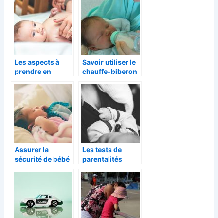
l’activité
monde?
physique de
votre enfant
Les aspects à
Savoir utiliser le
prendre en
chauffe-biberon
compte dans
l’achat d’un lit
bébé
Assurer la
Les tests de
sécurité de bébé
parentalités
avec un
peuvent ils vous
babyphone
aider à devenir
de meilleurs
parents?