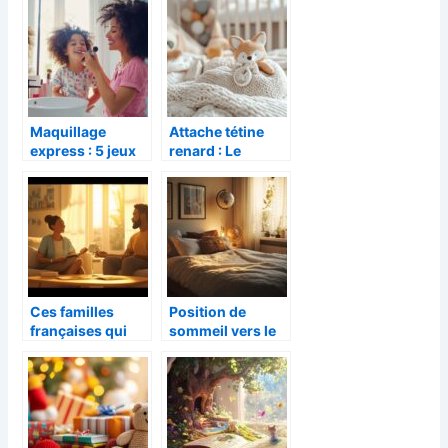
Maquillage
Attache tétine
express : 5 jeux
renard : Le
créatifs pour
compagnon
initier les enfants
malicieux de
au face painting
bébé pour des
sorties sereines
Ces familles
Position de
françaises qui
sommeil vers le
ont choisi la
nord : mythe ou
mère porteuse :
réalité pour un
parcours et
meilleur repos ?
réalités