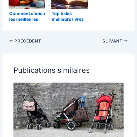
Comment choisir
Top 5 des
les meilleures
meilleurs livres
idées cadeaux
personnalisés
pour bébés et
pour enfant en
enfants
2026 :
PRÉCÉDENT
SUIVANT
Comparatif
complet
Publications similaires