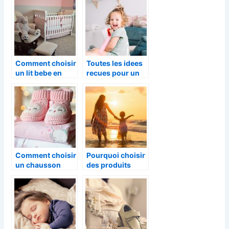
Comment choisir
Toutes les idees
un lit bebe en
recues pour un
bois ecologique
cadeau
?
d’anniversaire
d’un enfant de
deux ans
Comment choisir
Pourquoi choisir
un chausson
des produits
pour bebe ?
d’hygiene bio
pour les enfants
?