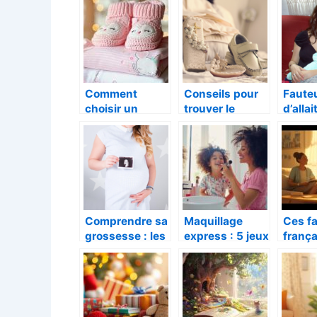
pour un enfant
Comment
Conseils pour
Fauteu
choisir un
trouver le
d’alla
chausson pour
cadeau de
comme
bebe ?
bapteme ideal
choisi
Comprendre sa
Maquillage
Ces fa
grossesse : les
express : 5 jeux
frança
etapes et
créatifs pour
ont ch
conseils
initier les
mère p
essentiels
enfants au face
parcou
painting
réalit