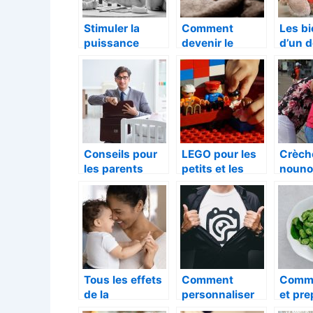
Stimuler la
Comment
Les bi
puissance
devenir le
d’un 
cérébrale et
meilleur papa
pour v
l’activité
du monde?
nouve
physique de
votre enfant
Conseils pour
LEGO pour les
Crèch
les parents
petits et les
nouno
avant d’inscrire
grands : Quels
laquel
leur enfant à la
sont les
convie
crèche
avantages d’y
mieux
d’entreprise
jouer ?
Tous les effets
Comment
Comme
de la
personnaliser
et pre
sophrologie
les bodys ?
feves 