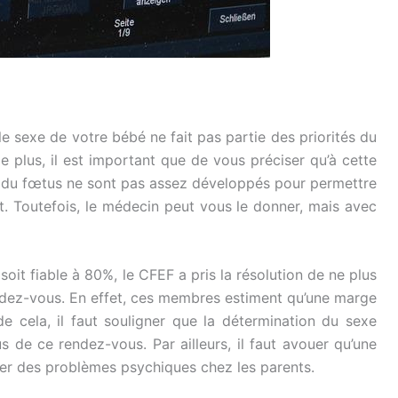
 sexe de votre bébé ne fait pas partie des priorités du
 plus, il est important que de vous préciser qu’à cette
x du fœtus ne sont pas assez développés pour permettre
ant. Toutefois, le médecin peut vous le donner, mais avec
soit fiable à 80%, le CFEF a pris la résolution de ne plus
endez-vous. En effet, ces membres estiment qu’une marge
e cela, il faut souligner que la détermination du sexe
 de ce rendez-vous. Par ailleurs, il faut avouer qu’une
nner des problèmes psychiques chez les parents.