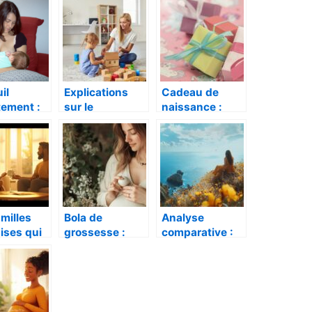
ecologique ?
d’anniversaire
d’un enfant de
deux ans
il
Explications
Cadeau de
itement :
sur le
naissance :
nt bien
recrutement
quel cadeau
r ?
d’une nounou
offrir à un
et vos
bébé ?
obligations de
parents-
employeurs
milles
Bola de
Analyse
ises qui
grossesse :
comparative :
oisi la
comment
Comment
orteuse :
choisir le vôtre
l’abonnement
rs et
entre argent, or
mensuel aux
és
et pierres
couches
précieuses
Tamboor Box