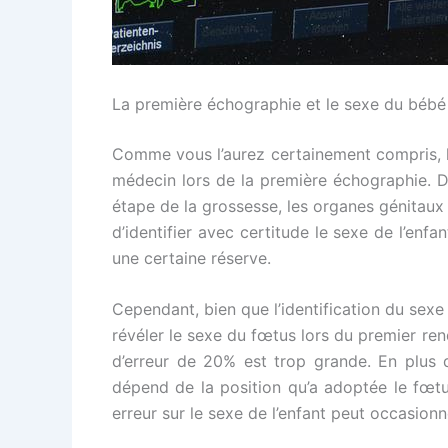
La première échographie et le sexe du bébé
Comme vous l’aurez certainement compris, le
médecin lors de la première échographie. De
étape de la grossesse, les organes génitau
d’identifier avec certitude le sexe de l’enf
une certaine réserve.
Cependant, bien que l’identification du sexe 
révéler le sexe du fœtus lors du premier r
d’erreur de 20% est trop grande. En plus d
dépend de la position qu’a adoptée le fœtus
erreur sur le sexe de l’enfant peut occasio