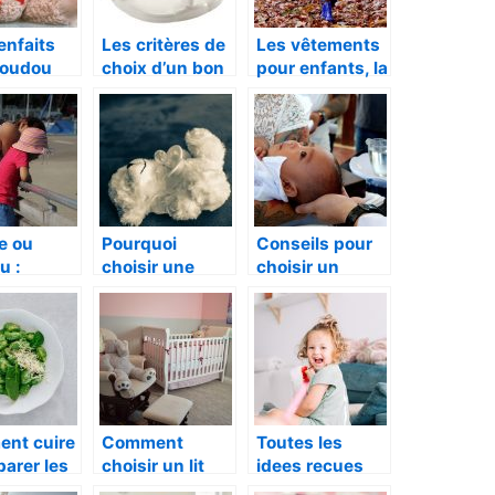
enfaits
Les critères de
Les vêtements
doudou
choix d’un bon
pour enfants, la
otre
anneau de bain
marque et ses
au né
produits
e ou
Pourquoi
Conseils pour
u :
choisir une
choisir un
le vous
peluche pour
cadeau de
nt le
bébé ?
baptême
 ?
nt cuire
Comment
Toutes les
parer les
choisir un lit
idees recues
?
bebe en bois
pour un cadeau